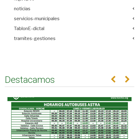
noticias
servicios-municipales
TablonE-dictal
tramites-gestiones
Destacamos
Anterior
Se