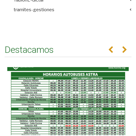
tramites-gestiones
Destacamos
Anterior
Se