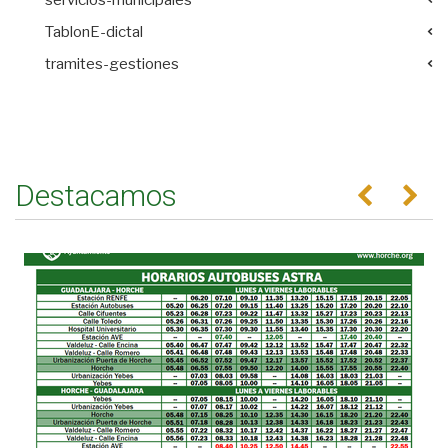
TablonE-dictal
tramites-gestiones
Destacamos
Anterior
Se