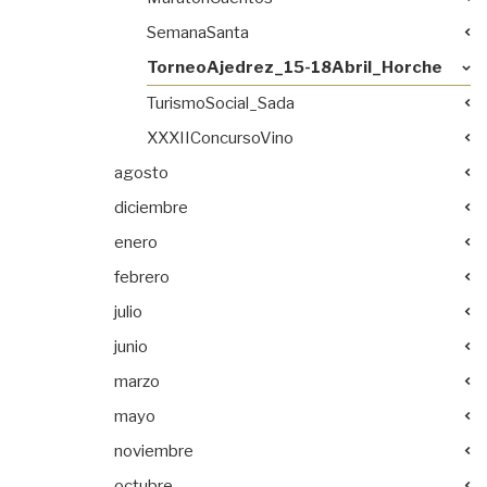
SemanaSanta
TorneoAjedrez_15-18Abril_Horche
TurismoSocial_Sada
XXXIIConcursoVino
agosto
diciembre
enero
febrero
julio
junio
marzo
mayo
noviembre
octubre