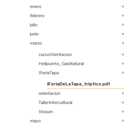
enero
febrero
julio
junio
marzo
cursoOrientacion
Helipuerto_GasNatural
IFeriaTapa
IFeriaDeLaTapa_triptico.pdf
orientacion
TallerIntercultural
Vissum
mayo