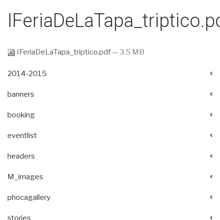
IFeriaDeLaTapa_triptico.p
IFeriaDeLaTapa_triptico.pdf
— 3.5 MB
2014-2015
banners
booking
eventlist
headers
M_images
phocagallery
stories