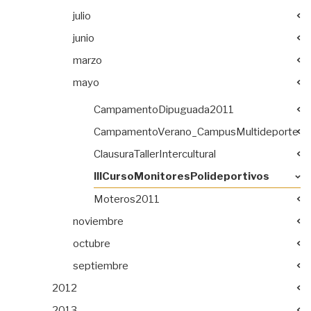
julio
junio
marzo
mayo
CampamentoDipuguada2011
CampamentoVerano_CampusMultideporte
ClausuraTallerIntercultural
IIICursoMonitoresPolideportivos
Moteros2011
noviembre
octubre
septiembre
2012
2013