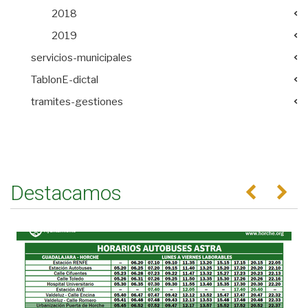
2018
2019
servicios-municipales
TablonE-dictal
tramites-gestiones
Destacamos
Anterior
Se