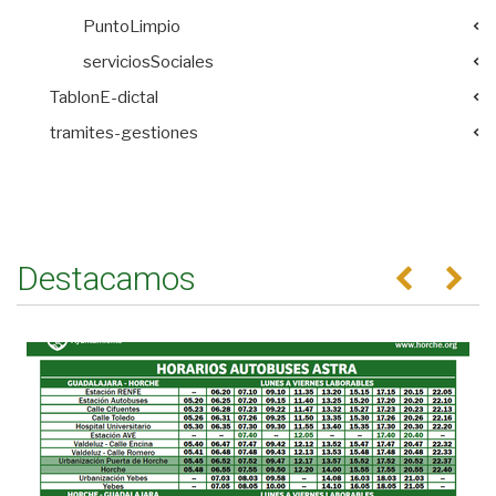
PuntoLimpio
serviciosSociales
TablonE-dictal
tramites-gestiones
Destacamos
Anterior
Se