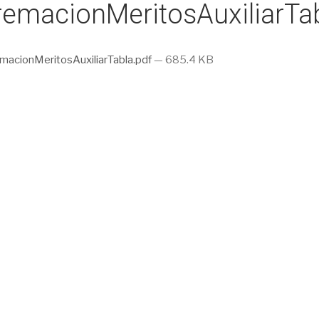
emacionMeritosAuxiliarTab
acionMeritosAuxiliarTabla.pdf
— 685.4 KB