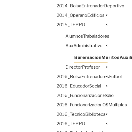
2014_BolsaEntrenadorDeportivo
2014_OperarioEdificios
2015_TEPRO
AlumnosTrabajadores
AuxAdministrativo
BaremacionMeritosAuxili
DirectorProfesor
2016_BolsaEntrenadoresFutbol
2016_EducadorSocial
2016_FuncionarizacionBiblio
2016_FuncionarizacionOSMultiples
2016_TecnicoBiblioteca
2016_TEPRO