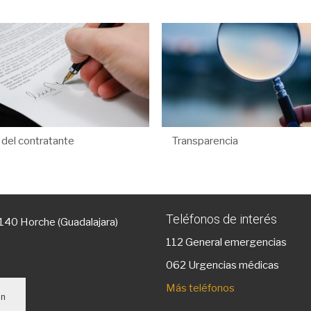
l del contratante
Transparencia
Teléfonos de interés
9140 Horche (Guadalajara)
112
General emergencias
g
062 Urgencias médicas
Más teléfonos
un