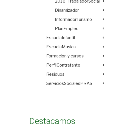
2016_TrabajadorSocial
Dinamizador
InformadorTurismo
PlanEmpleo
EscuelaInfantil
EscuelaMusica
Formacion y cursos
PerfilContratante
Residuos
ServiciosSocialesPRAS
Destacamos