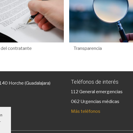
l del contratante
Transparencia
Teléfonos de interés
9140 Horche (Guadalajara)
112
General emergencias
g
062 Urgencias médicas
Más teléfonos
un
r