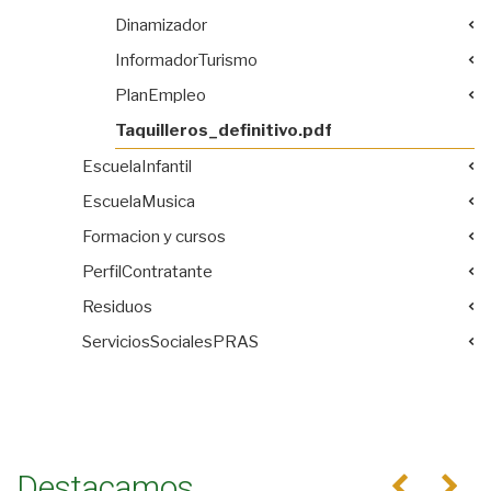
Dinamizador
InformadorTurismo
PlanEmpleo
Taquilleros_definitivo.pdf
EscuelaInfantil
EscuelaMusica
Formacion y cursos
PerfilContratante
Residuos
ServiciosSocialesPRAS
Destacamos
Anterior
Se