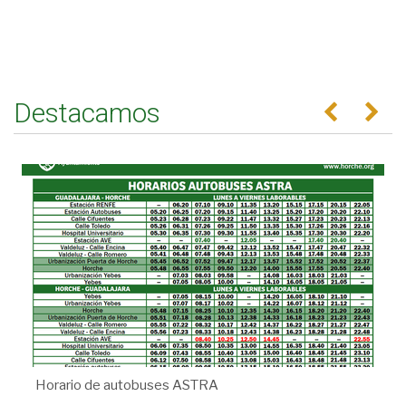
Destacamos
Anterior
Se
Horario de autobuses ASTRA