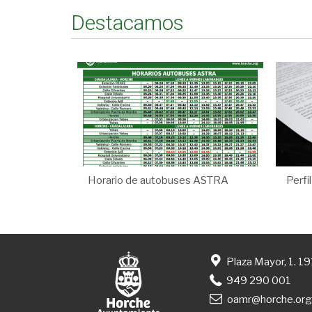
Destacamos
Horario de autobuses ASTRA
Perfi
Plaza Mayor, 1. 1
949 290 001
oamr@horche.or