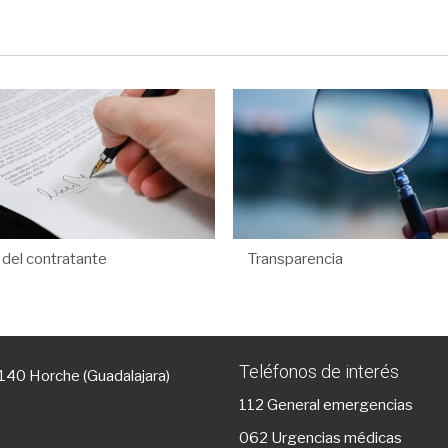
l del contratante
Transparencia
Teléfonos de interés
9140 Horche (Guadalajara)
112
General emergencias
g
062 Urgencias médicas