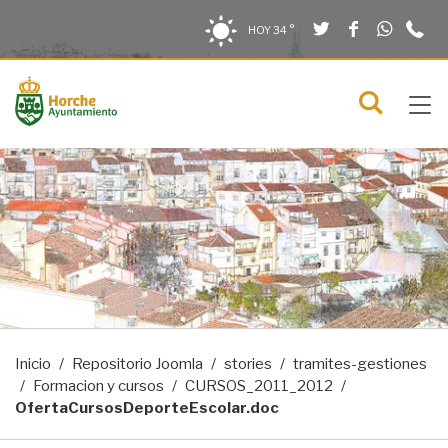
Twitter
Facebook
What
9
Saltar al contenido
Saltar a la navegación
Información de contacto
HOY
34 °
2
solo en la sección actual
0
Tog
C
Mostra
navi
menú
Inicio
Repositorio Joomla
stories
tramites-gestiones
Formacion y cursos
CURSOS_2011_2012
OfertaCursosDeporteEscolar.doc