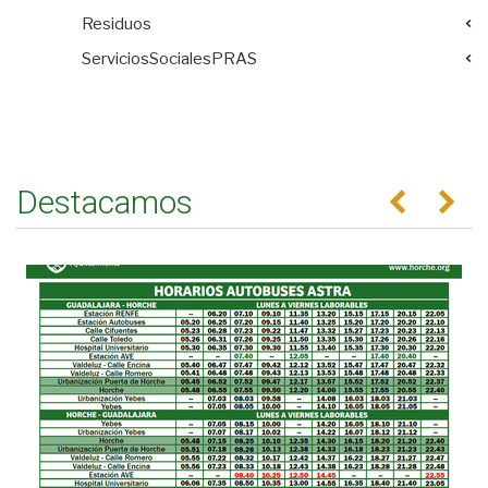
Residuos
ServiciosSocialesPRAS
Destacamos
Anterior
Se