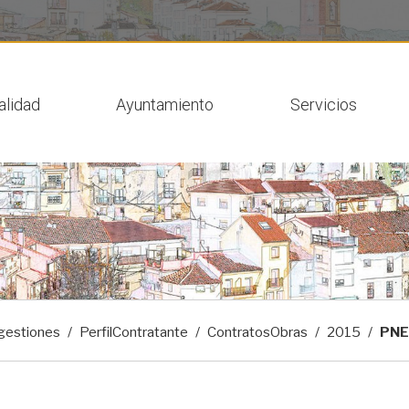
 actual
alidad
Ayuntamiento
Servicios
gestiones
PerfilContratante
ContratosObras
2015
PNE