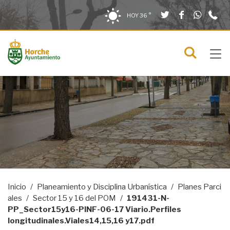
Twitter
Facebook
What
9
Saltar al contenido
Saltar a la navegación
Información de contacto
HOY
36 °
2
solo en la sección actual
0
Tog
C
Mostra
navi
menú
Inicio
Planeamiento y Disciplina Urbanística
Planes Parci
ales
Sector 15 y 16 del POM
191431-N-
PP_Sector15y16-PINF-06-17 Viario.Perfiles
longitudinales.Viales14,15,16 y17.pdf