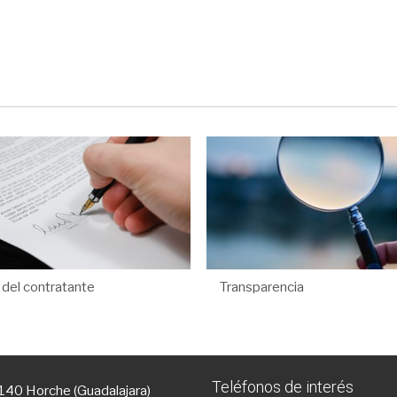
l del contratante
Transparencia
Teléfonos de interés
9140 Horche (Guadalajara)