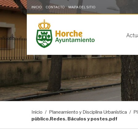
INICIO
CONTACTO
MAPA DEL SITIO
Saltar al contenido
Saltar a la navegación
Información de contacto
solo en la sección
Actu
Inicio
Planeamiento y Disciplina Urbanística
Pl
público.Redes. Báculos y postes.pdf