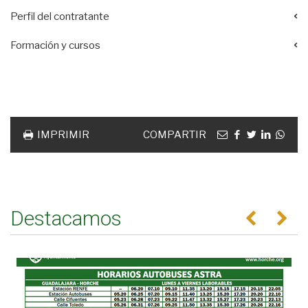
Perfil del contratante
Formación y cursos
Acciones
documento
Email
facebook
twitter
linkedin
Wha
IMPRIMIR
COMPARTIR
Destacamos
Anterior
Se