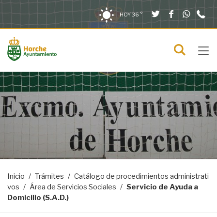
Twitter
Facebook
What
9
Saltar al contenido
Saltar a la navegación
Información de contacto
HOY
36 °
2
solo en la sección actual
0
Tog
C
Mostra
navi
menú
Inicio
Trámites
Catálogo de procedimientos administrati
vos
Área de Servicios Sociales
Servicio de Ayuda a
Domicilio (S.A.D.)