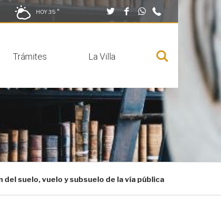
Twitter
Facebook
Whatsapp
949
HOY
35 °
Cerrar buscador
290
001
Trámites
La Villa
Mostrar
menú
del suelo, vuelo y subsuelo de la vía pública