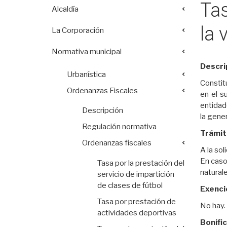
Tas
Alcaldía
la 
La Corporación
Normativa municipal
Descri
Urbanística
Constitu
Ordenanzas Fiscales
en el s
entidade
Descripción
la gene
Regulación normativa
Trámit
Ordenanzas fiscales
A la sol
En caso
Tasa por la prestación del
naturale
servicio de impartición
de clases de fútbol
Exenci
Tasa por prestación de
No hay.
actividades deportivas
Bonifi