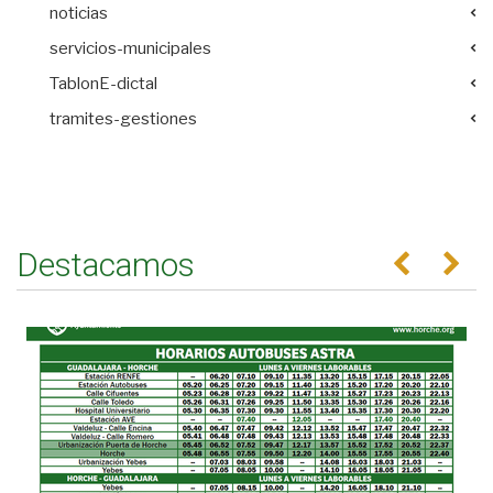
noticias
servicios-municipales
TablonE-dictal
tramites-gestiones
Destacamos
Anterior
Se