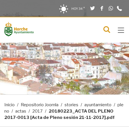
Twitter
Facebook
What
9
Saltar al contenido
Saltar a la navegación
Información de contacto
HOY
34 °
2
solo en la sección actual
0
Tog
C
Mostra
navi
menú
Inicio
Repositorio Joomla
stories
ayuntamiento
ple
no
actas
2017
20180223_ACTA DEL PLENO
2017-0013 [Acta de Pleno sesión 21-11-2017].pdf