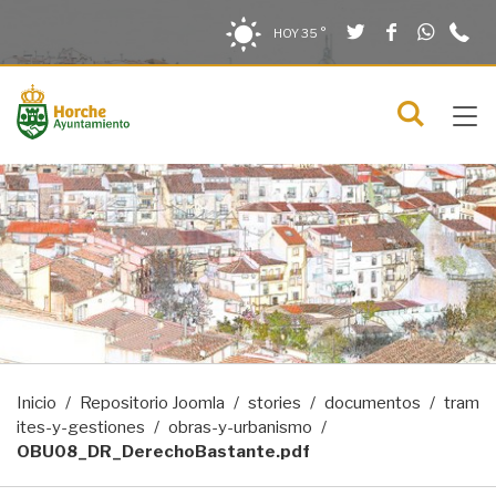
Twitter
Facebook
What
9
Saltar al contenido
Saltar a la navegación
Información de contacto
HOY
35 °
2
solo en la sección actual
0
Tog
C
Mostra
navi
menú
Inicio
Repositorio Joomla
stories
documentos
tram
ites-y-gestiones
obras-y-urbanismo
OBU08_DR_DerechoBastante.pdf