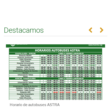
Destacamos
Anterior
Se
Horario de autobuses ASTRA