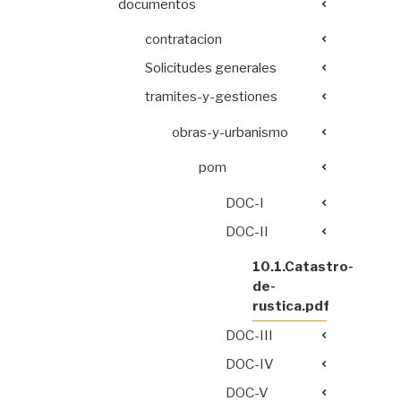
documentos
contratacion
Solicitudes generales
tramites-y-gestiones
obras-y-urbanismo
pom
DOC-I
DOC-II
10.1.Catastro-
de-
rustica.pdf
DOC-III
DOC-IV
DOC-V