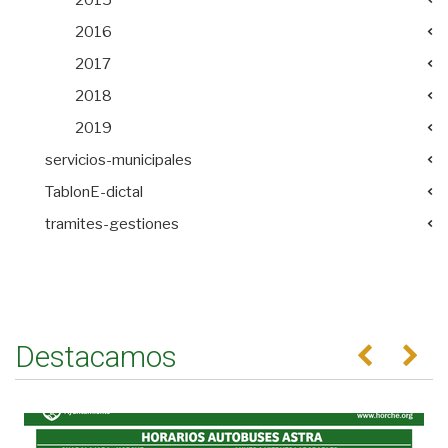
2015
2016
2017
2018
2019
servicios-municipales
TablonE-dictal
tramites-gestiones
Destacamos
Anterior
Se