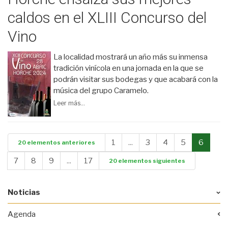
caldos en el XLIII Concurso del
Vino
La localidad mostrará un año más su inmensa
tradición vinícola en una jornada en la que se
podrán visitar sus bodegas y que acabará con la
música del grupo Caramelo.
Leer más...
1
...
3
4
5
6
20 elementos anteriores
7
8
9
...
17
20 elementos siguientes
Noticias
Agenda