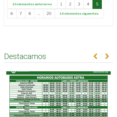
1
2
3
4
5
10 elementos anteriores
6
7
8
...
20
10 elementos siguientes
Destacamos
Anterior
Se