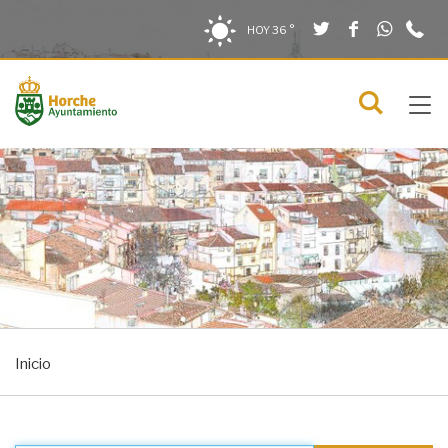
Twitter
Facebook
What
9
Saltar al contenido
Saltar a la navegación
Información de contacto
HOY
36 °
2
solo en la sección actual
0
Tog
C
Mostra
navi
menú
Inicio