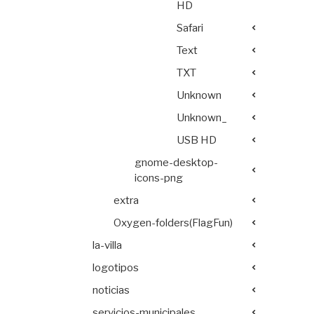
HD
Safari
Text
TXT
Unknown
Unknown_
USB HD
gnome-desktop-
icons-png
extra
Oxygen-folders(FlagFun)
la-villa
logotipos
noticias
servicios-municipales