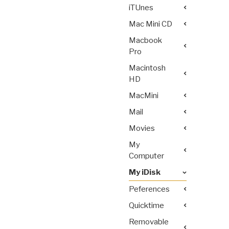
iTUnes
Mac Mini CD
Macbook
Pro
Macintosh
HD
MacMini
Mail
Movies
My
Computer
My iDisk
Peferences
Quicktime
Removable