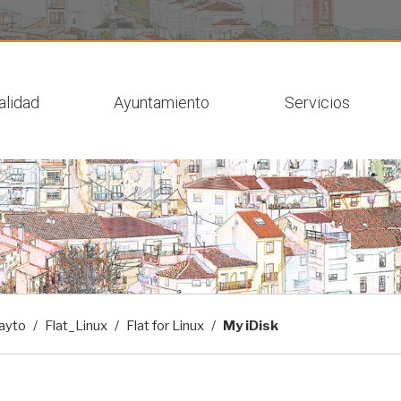
 actual
alidad
Ayuntamiento
Servicios
ayto
Flat_Linux
Flat for Linux
My iDisk