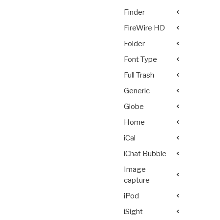
Finder
FireWire HD
Folder
Font Type
Full Trash
Generic
Globe
Home
iCal
iChat Bubble
Image
capture
iPod
iSight