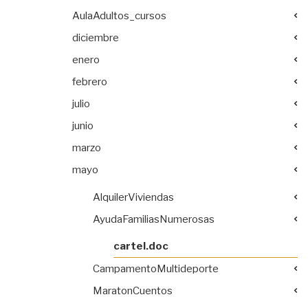
AulaAdultos_cursos
diciembre
enero
febrero
julio
junio
marzo
mayo
AlquilerViviendas
AyudaFamiliasNumerosas
cartel.doc
CampamentoMultideporte
MaratonCuentos