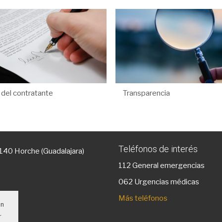
l del contratante
Transparencia
Teléfonos de interés
9140 Horche (Guadalajara)
112
General emergencias
g
062 Urgencias médicas
Más teléfonos
un
r