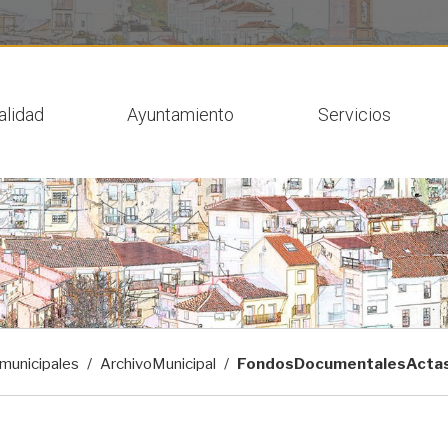
 actual
alidad
Ayuntamiento
Servicios
-municipales
ArchivoMunicipal
FondosDocumentalesActa