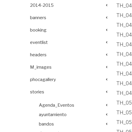
TH_04
2014-2015
TH_04
banners
TH_04
booking
TH_04
eventlist
TH_04
TH_04
headers
TH_04
M_images
TH_04
phocagallery
TH_04
stories
TH_04
TH_05
Agenda_Eventos
TH_05
ayuntamiento
TH_05
bandos
TH_05