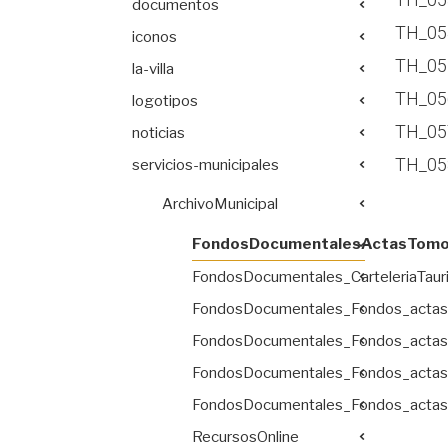
documentos
TH_05
iconos
TH_05
la-villa
TH_05
logotipos
TH_05
noticias
TH_05
servicios-municipales
ArchivoMunicipal
FondosDocumentalesActasTom
FondosDocumentales_CarteleriaTaur
FondosDocumentales_Fondos_acta
FondosDocumentales_Fondos_acta
FondosDocumentales_Fondos_acta
FondosDocumentales_Fondos_acta
RecursosOnline