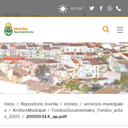
Twitter
Facebook
What
9
Saltar al contenido
Saltar a la navegación
Información de contacto
HOY
36 °
2
solo en la sección actual
0
Tog
C
Mostra
navi
menú
Inicio
Repositorio Joomla
stories
servicios-municipale
s
ArchivoMunicipal
FondosDocumentales_Fondos_acta
s_2005
20050314_ap.pdf