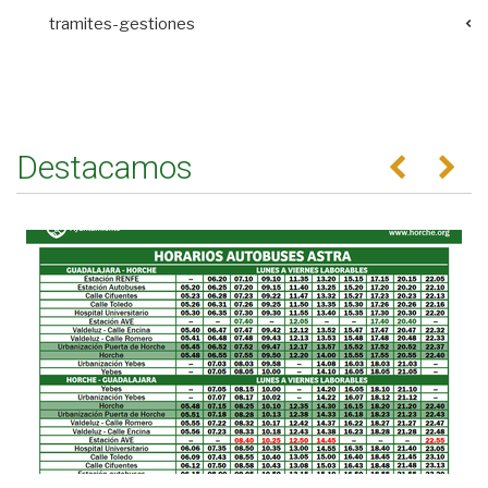
tramites-gestiones
Destacamos
Anterior
Se