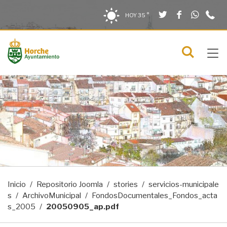
Twitter
Facebook
What
9
Saltar al contenido
Saltar a la navegación
Información de contacto
HOY
35 °
2
solo en la sección actual
0
Tog
C
Mostra
navi
menú
Inicio
Repositorio Joomla
stories
servicios-municipale
s
ArchivoMunicipal
FondosDocumentales_Fondos_acta
s_2005
20050905_ap.pdf