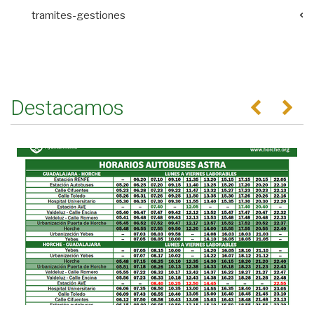
tramites-gestiones
Destacamos
Anterior
Se