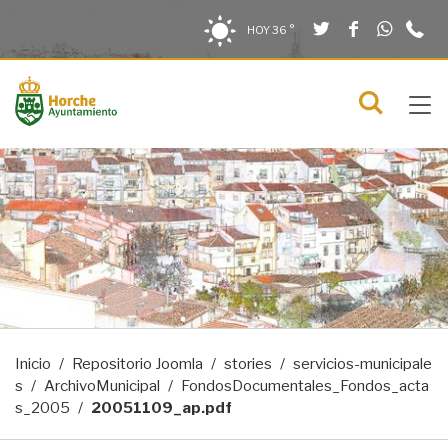
Twitter
Facebook
What
9
Saltar al contenido
Saltar a la navegación
Información de contacto
HOY
36 °
2
solo en la sección actual
0
Tog
C
Mostra
navi
menú
Inicio
Repositorio Joomla
stories
servicios-municipale
s
ArchivoMunicipal
FondosDocumentales_Fondos_acta
s_2005
20051109_ap.pdf