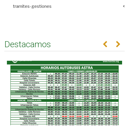
tramites-gestiones
Destacamos
Anterior
Se