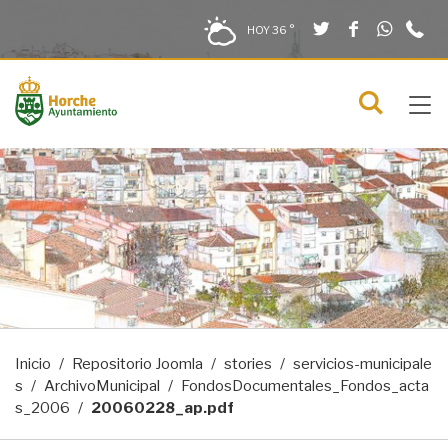
Twitter
Facebook
What
9
Saltar al contenido
Saltar a la navegación
Información de contacto
HOY
36 °
2
solo en la sección actual
0
Tog
C
Mostra
navi
menú
Inicio
Repositorio Joomla
stories
servicios-municipale
s
ArchivoMunicipal
FondosDocumentales_Fondos_acta
s_2006
20060228_ap.pdf