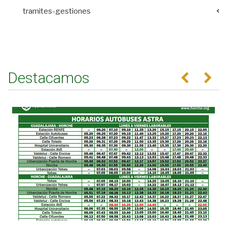
tramites-gestiones
Destacamos
Anterior
Se