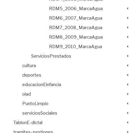
RDM5_2006_MarcaAgua
RDM6_2007_MarcaAgua
RDM7_2008_MarcaAgua
RDM8_2009_MarcaAgua
RDM9_2010_MarcaAgua
ServiciosPrestados
cultura
deportes
educacionEinfancia
olad
PuntoLimpio
serviciosSociales
TablonE-dictal
tramites-gestiones