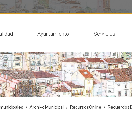
 actual
alidad
Ayuntamiento
Servicios
-municipales
ArchivoMunicipal
RecursosOnline
Recuerdos