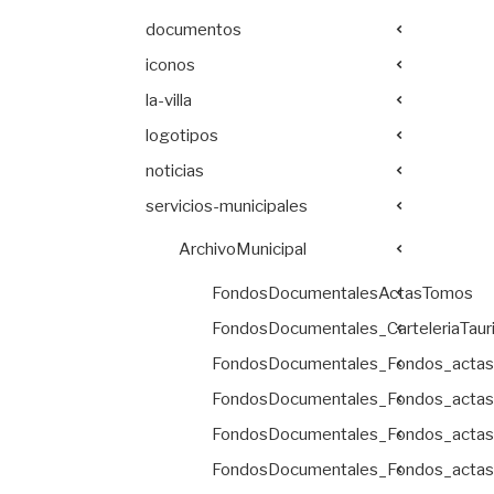
documentos
iconos
la-villa
logotipos
noticias
servicios-municipales
ArchivoMunicipal
FondosDocumentalesActasTomos
FondosDocumentales_CarteleriaTaur
FondosDocumentales_Fondos_acta
FondosDocumentales_Fondos_acta
FondosDocumentales_Fondos_acta
FondosDocumentales_Fondos_acta