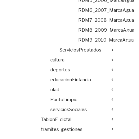
RDM5_2006_MarcaAgua
RDM6_2007_MarcaAgua
RDM7_2008_MarcaAgua
RDM8_2009_MarcaAgua
RDM9_2010_MarcaAgua
ServiciosPrestados
cultura
deportes
educacionEinfancia
olad
PuntoLimpio
serviciosSociales
TablonE-dictal
tramites-gestiones