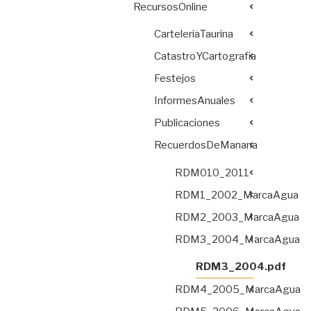
RecursosOnline
CarteleriaTaurina
CatastroYCartografia
Festejos
InformesAnuales
Publicaciones
RecuerdosDeManana
RDM010_2011
RDM1_2002_MarcaAgua
RDM2_2003_MarcaAgua
RDM3_2004_MarcaAgua
RDM3_2004.pdf
RDM4_2005_MarcaAgua