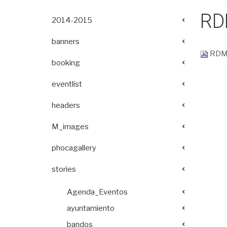
RD
2014-2015
banners
RDM
booking
eventlist
headers
M_images
phocagallery
stories
Agenda_Eventos
ayuntamiento
bandos