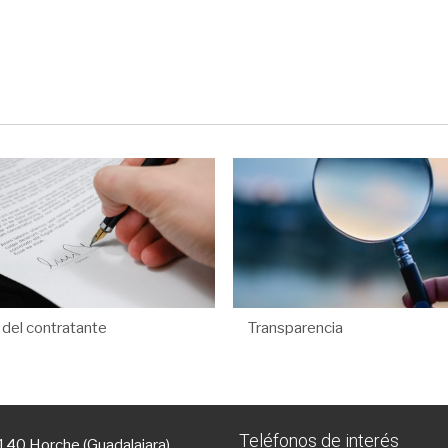
l del contratante
Transparencia
Teléfonos de interés
9140 Horche (Guadalajara)